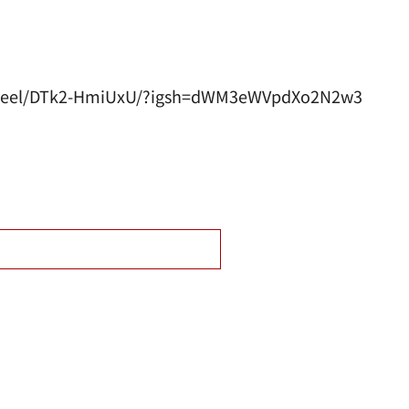
/reel/DTk2-HmiUxU/?igsh=dWM3eWVpdXo2N2w3