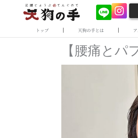
内
容
を
ス
トップ
天狗の手とは
ア
キ
ッ
プ
【腰痛とパ