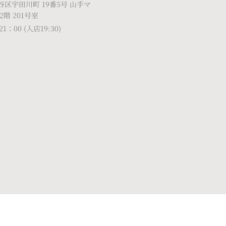
区宇田川町 19番5号 山手マ
2階 201号室
1：00 (入店19:30)