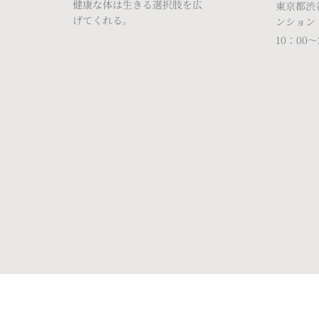
健康な体は生きる選択肢を広
東京都渋谷
げてくれる。
ンション 
10：00～2