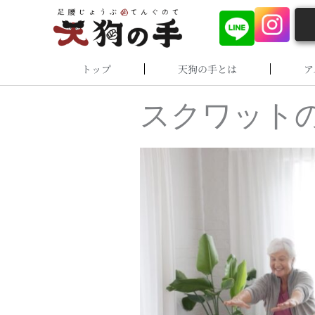
内
容
を
ス
トップ
天狗の手とは
ア
キ
ッ
プ
スクワット