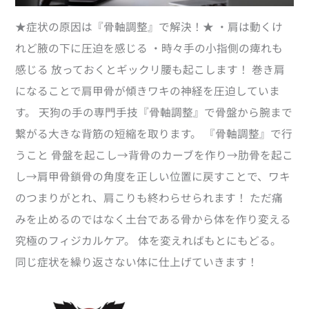
★症状の原因は『骨軸調整』で解決！★ ・肩は動くけ
れど腋の下に圧迫を感じる ・時々手の小指側の痺れも
感じる 放っておくとギックリ腰も起こします！ 巻き肩
になることで肩甲骨が傾きワキの神経を圧迫していま
す。 天狗の手の専門手技『骨軸調整』で骨盤から腕まで
繋がる大きな背筋の短縮を取ります。 『骨軸調整』で行
うこと 骨盤を起こし→背骨のカーブを作り→肋骨を起こ
し→肩甲骨鎖骨の角度を正しい位置に戻すことで、ワキ
のつまりがとれ、肩こりも終わらせられます！ ただ痛
みを止めるのではなく土台である骨から体を作り変える
究極のフィジカルケア。 体を変えればもとにもどる。
同じ症状を繰り返さない体に仕上げていきます！