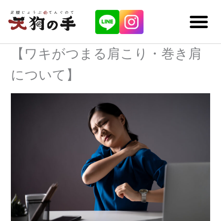
内
容
を
ス
キ
【ワキがつまる肩こり・巻き肩
ッ
プ
について】